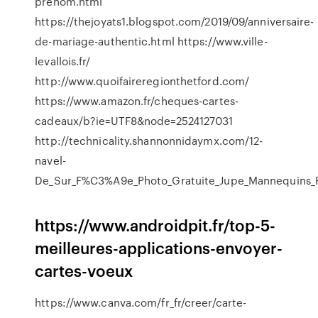
prenom.html
https://thejoyats1.blogspot.com/2019/09/anniversaire-
de-mariage-authentic.html https://www.ville-
levallois.fr/
http://www.quoifaireregionthetford.com/
https://www.amazon.fr/cheques-cartes-
cadeaux/b?ie=UTF8&node=2524127031
http://technicality.shannonnidaymx.com/12-
navel-
De_Sur_F%C3%A9e_Photo_Gratuite_Jupe_Mannequins_
https://www.androidpit.fr/top-5-
meilleures-applications-envoyer-
cartes-voeux
https://www.canva.com/fr_fr/creer/carte-